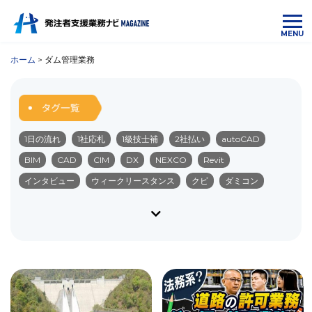
MENU
ホーム
>
ダム管理業務
1日の流れ
1社応札
1級技士補
2社払い
autoCAD
BIM
CAD
CIM
DX
NEXCO
Revit
インタビュー
ウィークリースタンス
クビ
ダミコン
ダム
ダム管理業務
デジタル化
ネクスコ
ブラック企業
ペーパーレス
みなし公務員
やりがい
リモート化
ワークライフバランス
中国の受注順位
中部の受注順位
九州の受注順位
仕事内容
会社選び
入札
公共・民間
公共工事
公共工事設計労務単価
公務員
勤務内容
勤務地
北海道の受注順位
北陸の受注順位
受注単価