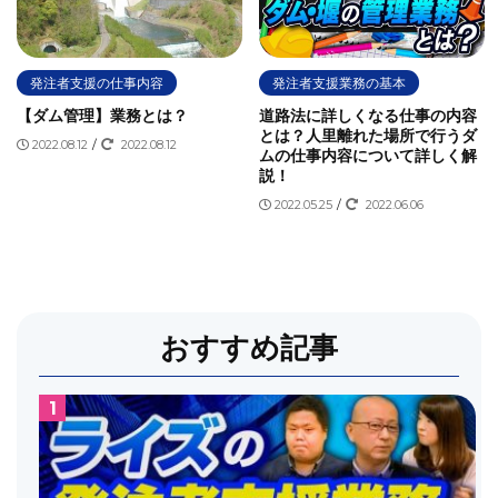
同種業務
四国の受注順位
国土交通省
国道交通省
土木学会
土木工事電子書類スリム化ガイド
土木施工管理
発注者支援の仕事内容
発注者支援業務の基本
土木施工管理技士
地方公共団体
地方公社
天下り
【ダム管理】業務とは？
道路法に詳しくなる仕事の内容
実務経験
工事
工事書類のスリム化
工事監督
とは？人里離れた場所で行うダ
2022.08.12
/
2022.08.12
ムの仕事内容について詳しく解
工事監督支援業務
年収
建設コンサルタント
建設協会
説！
建設弘済会
弘済会
技術審査業務
数量拾い
施工管理
2022.05.25
/
2022.06.06
施工管理技士
施工管理技術検定
旧建設省
月給100万円
東北の受注順位
業務委託
標準仕様書
機場管理業務
残業
民間
民間との違い
求人サイト
求人情報
沖縄の受注順位
河川
河川パトロール
河川巡視業務
おすすめ記事
河川法
河川許認可業務
法改正
特定専門工事
特殊法人
特記仕様書
用地補償の仕事内容
用地補償業務
発注者
発注者支援の仕事内容
発注者支援業
発注者支援業務
発注者支援業務あるある
発注者支援業務で働く注意点
発注者支援業務ナビ
発注者支援業務に向いている人