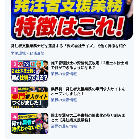
発注者支援業務のメイン
発注者支援業務の歴史
発注者支援業務ランキング
発注者支援業務共通仕様書
監理技術者
積算
積算業務
経験年数
総合評価方式
落札率
設計変更
資料作成業務
資格
転職
転職したい
転職時に気を付けること
近畿の受注順位
通勤
発注者支援業務ナビを運営する『株式会社ライズ』で働く特徴を紹介
労働環境・勤務形態
通勤エリア
通勤時間
道路
施工管理技士の資格制度改定！2級土木技士補
道路許認可審査・適正化指導業務
道路許認可業務
違法
で何ができるようになる？
遠隔臨場
鉄道運輸機構
関東の受注順位
類似業務
業界の最新情報
首都高
業界初！発注者支援業務の専門求人サイトを
オープンしました！
業界の最新情報
国土交通省の工事書類の簡素化の取り組みま
とめ【発注者支援業務】
業界の最新情報