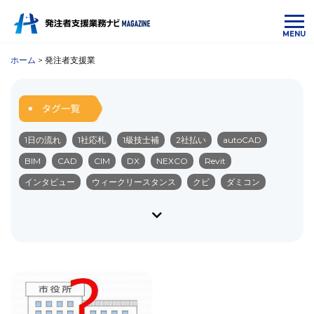
MENU
ホーム
>
発注者支援業
1日の流れ
1社応札
1級技士補
2社払い
autoCAD
BIM
CAD
CIM
DX
NEXCO
Revit
インタビュー
ウィークリースタンス
クビ
ダミコン
ダム
ダム管理業務
デジタル化
ネクスコ
ブラック企業
ペーパーレス
みなし公務員
やりがい
リモート化
ワークライフバランス
中国の受注順位
中部の受注順位
九州の受注順位
仕事内容
会社選び
入札
公共・民間
公共工事
公共工事設計労務単価
公務員
勤務内容
勤務地
北海道の受注順位
北陸の受注順位
受注単価