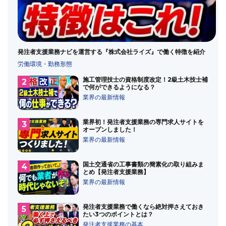
発注者支援業務のメイン
発注者支援業務の歴史
発注者支援業務ランキング
発注者支援業務共通仕様書
監理技術者
積算
積算業務
経験年数
総合評価方式
発注者支援業務ナビを運営する『株式会社ライズ』で働く特徴を紹介
落札率
設計変更
資料作成業務
資格
転職
労働環境・勤務形態
転職したい
転職時に気を付けること
近畿の受注順位
通勤
施工管理技士の資格制度改定！2級土木技士補
で何ができるようになる？
通勤エリア
通勤時間
道路
業界の最新情報
道路許認可審査・適正化指導業務
道路許認可業務
違法
遠隔臨場
鉄道運輸機構
関東の受注順位
類似業務
業界初！発注者支援業務の専門求人サイトを
オープンしました！
首都高
業界の最新情報
国土交通省の工事書類の簡素化の取り組みま
とめ【発注者支援業務】
業界の最新情報
発注者支援業務で働くなら絶対押さえておき
たい3つのポイントとは？
発注者支援業務の基本