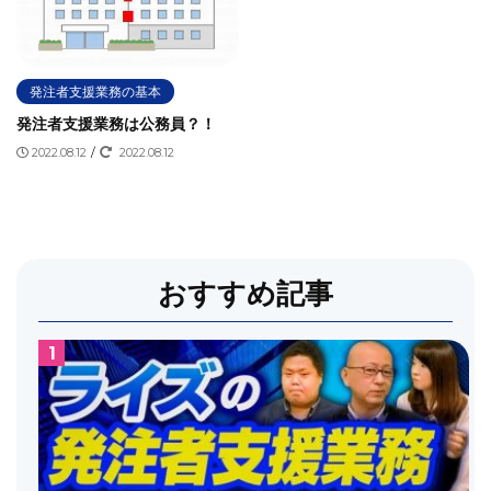
同種業務
四国の受注順位
国土交通省
国道交通省
土木学会
土木工事電子書類スリム化ガイド
土木施工管理
土木施工管理技士
地方公共団体
地方公社
天下り
発注者支援業務の基本
実務経験
工事
工事書類のスリム化
工事監督
発注者支援業務は公務員？！
2022.08.12
/
2022.08.12
工事監督支援業務
年収
建設コンサルタント
建設協会
建設弘済会
弘済会
技術審査業務
数量拾い
施工管理
施工管理技士
施工管理技術検定
旧建設省
月給100万円
東北の受注順位
業務委託
標準仕様書
機場管理業務
おすすめ記事
残業
民間
民間との違い
求人サイト
求人情報
沖縄の受注順位
河川
河川パトロール
河川巡視業務
河川法
河川許認可業務
法改正
特定専門工事
特殊法人
特記仕様書
用地補償の仕事内容
用地補償業務
発注者
発注者支援の仕事内容
発注者支援業
発注者支援業務
発注者支援業務あるある
発注者支援業務で働く注意点
発注者支援業務ナビ
発注者支援業務に向いている人