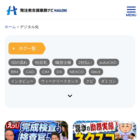
MENU
ホーム
>
デジタル化
1日の流れ
1社応札
1級技士補
2社払い
autoCAD
BIM
CAD
CIM
DX
NEXCO
Revit
インタビュー
ウィークリースタンス
クビ
ダミコン
ダム
ダム管理業務
デジタル化
ネクスコ
ブラック企業
ペーパーレス
みなし公務員
やりがい
リモート化
ワークライフバランス
中国の受注順位
中部の受注順位
九州の受注順位
仕事内容
会社選び
入札
公共・民間
公共工事
公共工事設計労務単価
公務員
勤務内容
勤務地
北海道の受注順位
北陸の受注順位
受注単価