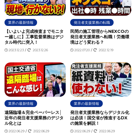
同種業務
四国の受注順位
国土交通省
国道交通省
土木学会
土木工事電子書類スリム化ガイド
土木施工管理
業界の最新情報
発注者支援業務の転職
土木施工管理技士
地方公共団体
地方公社
天下り
【いよいよ完成検査までモニタ
民間の施工管理からNEXCOの
実務経験
工事
工事書類のスリム化
工事監督
ー越しに】工事監督業務はデジ
発注者支援業務へ転職！労働環
タル時代に突入！
境はどう変わる？
工事監督支援業務
年収
建設コンサルタント
建設協会
2023.12.23
/
2023.12.26
2022.07.20
/
2022.12.19
建設弘済会
弘済会
技術審査業務
数量拾い
施工管理
施工管理技士
施工管理技術検定
旧建設省
月給100万円
東北の受注順位
業務委託
標準仕様書
機場管理業務
残業
民間
民間との違い
求人サイト
求人情報
沖縄の受注順位
河川
河川パトロール
河川巡視業務
河川法
河川許認可業務
法改正
特定専門工事
特殊法人
業界の最新情報
業界の最新情報
特記仕様書
用地補償の仕事内容
用地補償業務
発注者
遠隔臨場＆完全ペーパーレス│
発注者支援業務ならデジタル化
発注者支援の仕事内容
発注者支援業
発注者支援業務
近年の発注者支援業務のデジタ
は必須！国交省が推進するDX
ル化とは
の施策を解説！
発注者支援業務あるある
発注者支援業務で働く注意点
2022.06.29
/
2022.06.29
2022.06.29
/
2022.06.29
発注者支援業務ナビ
発注者支援業務に向いている人