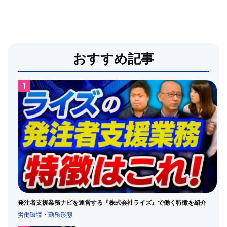
発注者支援業務のメイン
発注者支援業務の歴史
発注者支援業務ランキング
発注者支援業務共通仕様書
監理技術者
積算
積算業務
経験年数
総合評価方式
おすすめ記事
落札率
設計変更
資料作成業務
資格
転職
転職したい
転職時に気を付けること
近畿の受注順位
通勤
通勤エリア
通勤時間
道路
道路許認可審査・適正化指導業務
道路許認可業務
違法
遠隔臨場
鉄道運輸機構
関東の受注順位
類似業務
首都高
発注者支援業務ナビを運営する『株式会社ライズ』で働く特徴を紹介
労働環境・勤務形態