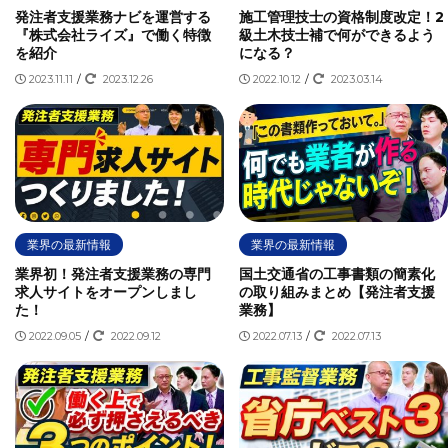
発注者支援業務ナビを運営する
施工管理技士の資格制度改定！2
『株式会社ライズ』で働く特徴
級土木技士補で何ができるよう
を紹介
になる？
2023.11.11
/
2023.12.26
2022.10.12
/
2023.03.14
業界の最新情報
業界の最新情報
業界初！発注者支援業務の専門
国土交通省の工事書類の簡素化
求人サイトをオープンしまし
の取り組みまとめ【発注者支援
た！
業務】
2022.09.05
/
2022.09.12
2022.07.13
/
2022.07.13