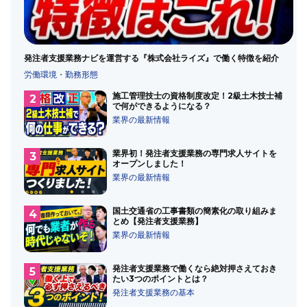
発注者支援業務ナビを運営する『株式会社ライズ』で働く特徴を紹介
労働環境・勤務形態
施工管理技士の資格制度改定！2級土木技士補
で何ができるようになる？
業界の最新情報
業界初！発注者支援業務の専門求人サイトを
オープンしました！
業界の最新情報
国土交通省の工事書類の簡素化の取り組みま
とめ【発注者支援業務】
業界の最新情報
発注者支援業務で働くなら絶対押さえておき
たい3つのポイントとは？
発注者支援業務の基本