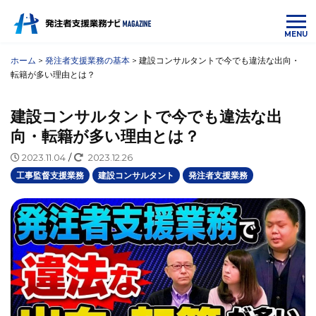
MENU
ホーム
>
発注者支援業務の基本
>
建設コンサルタントで今でも違法な出向・
転籍が多い理由とは？
建設コンサルタントで今でも違法な出
向・転籍が多い理由とは？
2023.11.04
/
2023.12.26
工事監督支援業務
建設コンサルタント
発注者支援業務