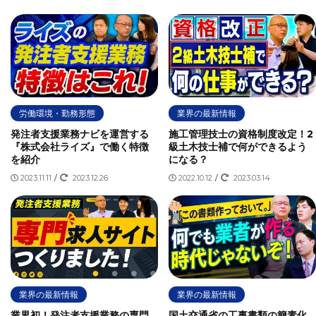
労働環境・勤務形態
業界の最新情報
発注者支援業務ナビを運営する
施工管理技士の資格制度改定！2
『株式会社ライズ』で働く特徴
級土木技士補で何ができるよう
を紹介
になる？
2023.11.11
/
2023.12.26
2022.10.12
/
2023.03.14
業界の最新情報
業界の最新情報
業界初！発注者支援業務の専門
国土交通省の工事書類の簡素化