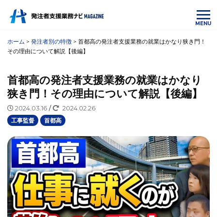
MENU
ホーム
>
発注者別の特徴
>
首都高の発注者支援業務の就業はかなり狭き門！
その理由について解説【後編】
首都高の発注者支援業務の就業はかなり
狭き門！その理由について解説【後編】
2024.03.16
/
2024.02.26
工事監督
首都高