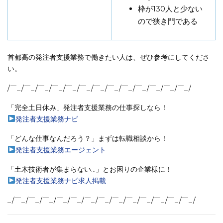
枠が130人と少ない
ので狭き門である
首都高の発注者支援業務で働きたい人は、ぜひ参考にしてくださ
い。
/￣_/￣_/￣_/￣_/￣_/￣_/￣_/￣_/￣_/￣_/￣_/￣_/￣_/
「完全土日休み」発注者支援業務の仕事探しなら！
発注者支援業務ナビ
「どんな仕事なんだろう？」まずは転職相談から！
発注者支援業務エージェント
「土木技術者が集まらない…」とお困りの企業様に！
発注者支援業務ナビ求人掲載
_/￣_/￣_/￣_/￣_/￣_/￣_/￣_/￣_/￣_/￣_/￣_/￣_/￣_/