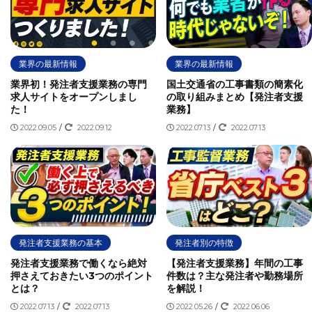
業界の最新情報
業界の最新情報
業界初！発注者支援業務の専門
国土交通省の工事書類の簡素化
求人サイトをオープンしまし
の取り組みまとめ【発注者支援
た！
業務】
2022.09.05
/
2022.09.12
2022.07.13
/
2022.07.13
発注者支援業務の基本
発注者別の特徴
発注者支援業務で働くなら絶対
【発注者支援業務】年間の工事
押さえておきたい3つのポイント
件数は？主な発注者や勤務場所
とは？
を解説！
2022.07.13
/
2022.07.13
2022.05.26
/
2022.06.06