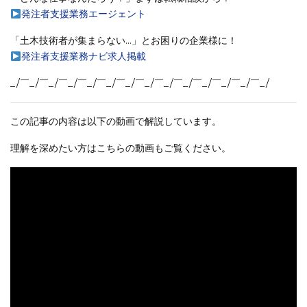
発注者支援業務エージェント
「土木技術者が集まらない…」とお困りの企業様に！
発注者支援業務ナビ求人掲載
_/￣_/￣_/￣_/￣_/￣_/￣_/￣_/￣_/￣_/￣_/￣_/￣_/￣_/
この記事の内容は以下の動画で解説しています。
理解を深めたい方はこちらの動画もご覧ください。