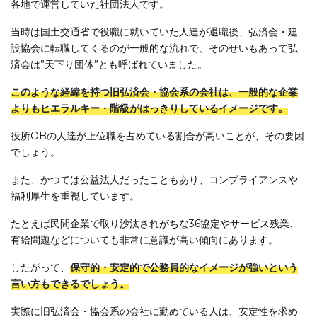
各地で運営していた社団法人です。
当時は国土交通省で役職に就いていた人達が退職後、弘済会・建
設協会に転職してくるのが一般的な流れで、そのせいもあって弘
済会は”天下り団体”とも呼ばれていました。
このような経緯を持つ旧弘済会・協会系の会社は、一般的な企業
よりもヒエラルキー・階級がはっきりしているイメージです。
役所OBの人達が上位職を占めている割合が高いことが、その要因
でしょう。
また、かつては公益法人だったこともあり、コンプライアンスや
福利厚生を重視しています。
たとえば民間企業で取り沙汰されがちな36協定やサービス残業、
有給問題などについても非常に意識が高い傾向にあります。
したがって、
保守的・安定的で公務員的なイメージが強いという
言い方もできるでしょう。
実際に旧弘済会・協会系の会社に勤めている人は、安定性を求め