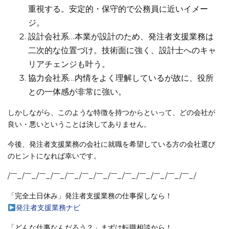
重視する。安定的・保守的で公務員に近いイメー
ジ。
設計会社系…本業が設計のため、発注者支援業務は
二次的な位置づけ。技術面に強く、設計士へのキャ
リアチェンジも叶う。
協力会社系…内情をよく理解しているが故に、役所
との一体感が非常に強い。
しかしながら、このような特徴を持つからといって、どの会社が
良い・悪いということは決してありません。
今後、発注者支援業務の会社に就職を希望している方の会社選び
のヒントになれば幸いです。
/￣_/￣_/￣_/￣_/￣_/￣_/￣_/￣_/￣_/￣_/￣_/￣_/￣_/
「完全土日休み」発注者支援業務の仕事探しなら！
発注者支援業務ナビ
「どんな仕事なんだろう？」まずは転職相談から！