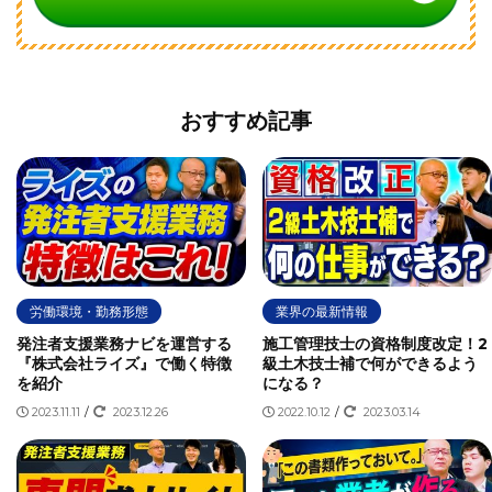
おすすめ記事
労働環境・勤務形態
業界の最新情報
発注者支援業務ナビを運営する
施工管理技士の資格制度改定！2
『株式会社ライズ』で働く特徴
級土木技士補で何ができるよう
を紹介
になる？
2023.11.11
/
2023.12.26
2022.10.12
/
2023.03.14