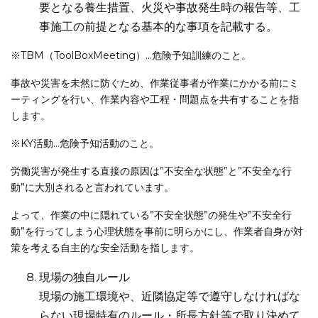
要となる養生措置、火災や事故発生時の報告等、工
事施工の前提となる基本的な事項を記載する。
※TBM（ToolBoxMeeting）…危険予知訓練のこと。
事故や災害を未然に防ぐため、作業従事者が作業にかかる前にミ
ーティングを行い、作業内容や工程・問題点を共有することを指
します。
※KY活動…危険予知活動のこと。
労働災害が発生する直接の原因は”不安全な状態”と”不安全な行
動”に大別されると言われています。
よって、作業の中に隠れている”不安全状態”の発生や”不安全行
動”を行ってしまう心理状態を事前に明らかにし、作業者自身が対
策を考える自主的な安全活動を指します。
現場の独自ルール
現場の施工環境や、近隣協定等で遵守しなければな
らない現場特有のルール・所長方針等で取り決めて