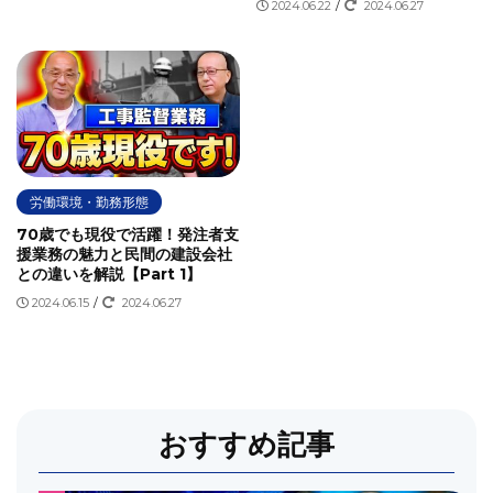
2024.06.22
/
2024.06.27
発注者支援業務のメイン
発注者支援業務の歴史
発注者支援業務ランキング
発注者支援業務共通仕様書
監理技術者
積算
積算業務
経験年数
総合評価方式
落札率
設計変更
資料作成業務
資格
転職
転職したい
転職時に気を付けること
近畿の受注順位
通勤
通勤エリア
通勤時間
道路
労働環境・勤務形態
道路許認可審査・適正化指導業務
道路許認可業務
違法
70歳でも現役で活躍！発注者支
援業務の魅力と民間の建設会社
遠隔臨場
鉄道運輸機構
関東の受注順位
類似業務
との違いを解説【Part 1】
首都高
2024.06.15
/
2024.06.27
おすすめ記事