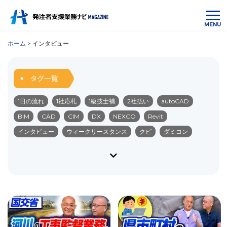
MENU
ホーム
>
インタビュー
1日の流れ
1社応札
1級技士補
2社払い
autoCAD
BIM
CAD
CIM
DX
NEXCO
Revit
インタビュー
ウィークリースタンス
クビ
ダミコン
ダム
ダム管理業務
デジタル化
ネクスコ
ブラック企業
ペーパーレス
みなし公務員
やりがい
リモート化
ワークライフバランス
中国の受注順位
中部の受注順位
九州の受注順位
仕事内容
会社選び
入札
公共・民間
公共工事
公共工事設計労務単価
公務員
勤務内容
勤務地
北海道の受注順位
北陸の受注順位
受注単価