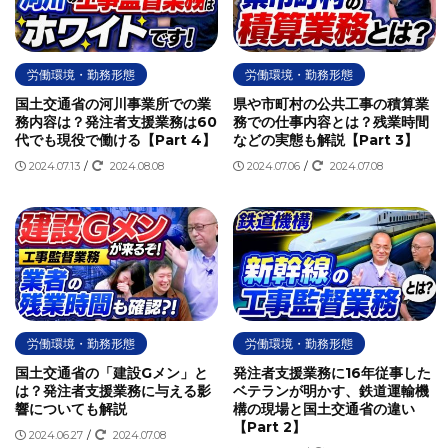
同種業務
四国の受注順位
国土交通省
国道交通省
土木学会
土木工事電子書類スリム化ガイド
土木施工管理
労働環境・勤務形態
労働環境・勤務形態
土木施工管理技士
地方公共団体
地方公社
天下り
国土交通省の河川事業所での業
県や市町村の公共工事の積算業
実務経験
工事
工事書類のスリム化
工事監督
務内容は？発注者支援業務は60
務での仕事内容とは？残業時間
代でも現役で働ける【Part 4】
などの実態も解説【Part 3】
工事監督支援業務
年収
建設コンサルタント
建設協会
2024.07.13
/
2024.08.08
2024.07.06
/
2024.07.08
建設弘済会
弘済会
技術審査業務
数量拾い
施工管理
施工管理技士
施工管理技術検定
旧建設省
月給100万円
東北の受注順位
業務委託
標準仕様書
機場管理業務
残業
民間
民間との違い
求人サイト
求人情報
沖縄の受注順位
河川
河川パトロール
河川巡視業務
河川法
河川許認可業務
法改正
特定専門工事
特殊法人
労働環境・勤務形態
労働環境・勤務形態
特記仕様書
用地補償の仕事内容
用地補償業務
発注者
国土交通省の「建設Gメン」と
発注者支援業務に16年従事した
発注者支援の仕事内容
発注者支援業
発注者支援業務
は？発注者支援業務に与える影
ベテランが明かす、鉄道運輸機
響についても解説
構の現場と国土交通省の違い
発注者支援業務あるある
発注者支援業務で働く注意点
【Part 2】
2024.06.27
/
2024.07.08
発注者支援業務ナビ
発注者支援業務に向いている人