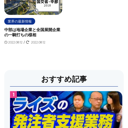
同種業務
四国の受注順位
国土交通省
国道交通省
土木学会
土木工事電子書類スリム化ガイド
土木施工管理
業界の最新情報
土木施工管理技士
地方公共団体
地方公社
天下り
中部は地場企業と全国展開企業
実務経験
工事
工事書類のスリム化
工事監督
の一騎打ちの様相
工事監督支援業務
年収
建設コンサルタント
建設協会
2022.08.12
/
2022.08.12
建設弘済会
弘済会
技術審査業務
数量拾い
施工管理
施工管理技士
施工管理技術検定
旧建設省
月給100万円
東北の受注順位
業務委託
標準仕様書
機場管理業務
残業
民間
民間との違い
求人サイト
求人情報
おすすめ記事
沖縄の受注順位
河川
河川パトロール
河川巡視業務
河川法
河川許認可業務
法改正
特定専門工事
特殊法人
特記仕様書
用地補償の仕事内容
用地補償業務
発注者
発注者支援の仕事内容
発注者支援業
発注者支援業務
発注者支援業務あるある
発注者支援業務で働く注意点
発注者支援業務ナビ
発注者支援業務に向いている人