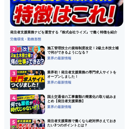
発注者支援業務のメイン
発注者支援業務の歴史
発注者支援業務ランキング
発注者支援業務共通仕様書
監理技術者
積算
積算業務
経験年数
総合評価方式
発注者支援業務ナビを運営する『株式会社ライズ』で働く特徴を紹介
落札率
設計変更
資料作成業務
資格
転職
労働環境・勤務形態
転職したい
転職時に気を付けること
近畿の受注順位
通勤
施工管理技士の資格制度改定！2級土木技士補
通勤エリア
通勤時間
道路
で何ができるようになる？
業界の最新情報
道路許認可審査・適正化指導業務
道路許認可業務
違法
遠隔臨場
鉄道運輸機構
関東の受注順位
類似業務
業界初！発注者支援業務の専門求人サイトを
首都高
オープンしました！
業界の最新情報
国土交通省の工事書類の簡素化の取り組みま
とめ【発注者支援業務】
業界の最新情報
発注者支援業務で働くなら絶対押さえておき
たい3つのポイントとは？