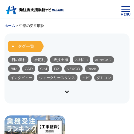
MENU
ホーム
>
中部の受注順位
1日の流れ
1社応札
1級技士補
2社払い
autoCAD
BIM
CAD
CIM
DX
NEXCO
Revit
インタビュー
ウィークリースタンス
クビ
ダミコン
ダム
ダム管理業務
デジタル化
ネクスコ
ブラック企業
ペーパーレス
みなし公務員
やりがい
リモート化
ワークライフバランス
中国の受注順位
中部の受注順位
九州の受注順位
仕事内容
会社選び
入札
公共・民間
公共工事
公共工事設計労務単価
公務員
勤務内容
勤務地
北海道の受注順位
北陸の受注順位
受注単価